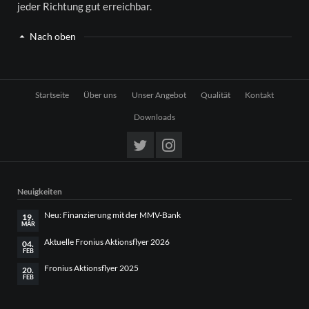
jeder Richtung gut erreichbar.
Nach oben
Navigation
Startseite
Über uns
Unser Angebot
Qualität
Kontakt
überspringen
Downloads
Neuigkeiten
Neu: Finanzierung mit der MMV-Bank
19.
MÄR
Aktuelle Fronius Aktionsflyer 2026
04.
FEB
Fronius Aktionsflyer 2025
20.
FEB