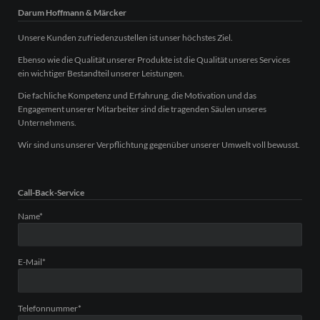
Darum Hoffmann & Märcker
Unsere Kunden zufriedenzustellen ist unser höchstes Ziel.
Ebenso wie die Qualität unserer Produkte ist die Qualität unseres Services
ein wichtiger Bestandteil unserer Leistungen.
Die fachliche Kompetenz und Erfahrung, die Motivation und das
Engagement unserer Mitarbeiter sind die tragenden Säulen unseres
Unternehmens.
Wir sind uns unserer Verpflichtung gegenüber unserer Umwelt voll bewusst.
Call-Back-Service
Pflichtfeld
Name
*
Pflichtfeld
E-Mail
*
Pflichtfeld
Telefonnummer
*