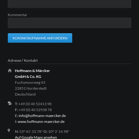
Kommentar
KONTAKTAUFNAHME ANFORDERN
Adresse / Kontakt
Hoffmann & Märcker
GmbH & Co. KG
Fuchsmoorweg 43
22851 Norderstedt
Deutschland
T:
+49 (0) 40 52413 98
F:
+49 (0) 40 52938 78
E:
info@hoffmann-maercker.de
I:
www.hoffmann-maercker.de
N:
53º 41' 33.78"
O:
10º 3' 14.98"
Auf Google Maps ansehen