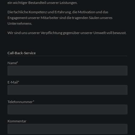
ein wichtiger Bestandteil unserer Leistungen.
Die fachliche Kompetenz und Erfahrung, die Motivation und das
Engagement unserer Mitarbeiter sind die tragenden Säulen unseres
Unternehmens.
Wir sind uns unserer Verpflichtung gegenüber unserer Umwelt voll bewusst.
Call-Back-Service
Pflichtfeld
Name
*
Pflichtfeld
E-Mail
*
Pflichtfeld
Telefonnummer
*
Kommentar