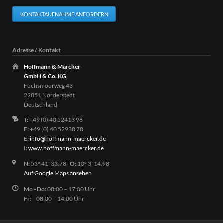
KONTAKTAUFNAHME ANFORDERN
Adresse / Kontakt
Hoffmann & Märcker
GmbH & Co. KG
Fuchsmoorweg 43
22851 Norderstedt
Deutschland
T:
+49 (0) 40 52413 98
F:
+49 (0) 40 52938 78
E:
info@hoffmann-maercker.de
I:
www.hoffmann-maercker.de
N:
53º 41' 33.78"
O:
10º 3' 14.98"
Auf Google Maps ansehen
Mo - Do:
08:00 – 17:00 Uhr
Fr:
08:00 – 14:00 Uhr