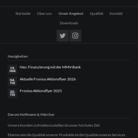
Navigation
Startseite
Über uns
Unser Angebot
Qualität
Kontakt
überspringen
Downloads
Neuigkeiten
Neu: Finanzierung mit der MMV-Bank
19.
MÄR
Aktuelle Fronius Aktionsflyer 2026
04.
FEB
Fronius Aktionsflyer 2025
20.
FEB
Darum Hoffmann & Märcker
Unsere Kunden zufriedenzustellen ist unser höchstes Ziel.
Ebenso wie die Qualität unserer Produkte ist die Qualität unseres Services