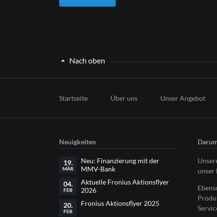
Nach oben
Navigation
überspringen
Startseite
Über uns
Unser Angebot
Neuigkeiten
Darum
Neu: Finanzierung mit der
Unsere
19.
MMV-Bank
MÄR
unser 
Aktuelle Fronius Aktionsflyer
04.
Ebenso
2026
FEB
Produk
Fronius Aktionsflyer 2025
20.
Servic
FEB