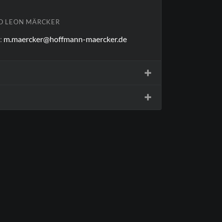
O LEON MÄRCKER
l
:
m.maercker@hoffmann-maercker.de