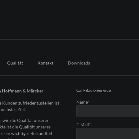
Qualität
Kontakt
Downloads
Call-Back-Service
 Hoffmann & Märcker
Pflichtfeld
Name
*
 Kunden zufriedenzustellen ist
höchstes Ziel.
 wie die Qualität unserer
Pflichtfeld
E-Mail
*
te ist die Qualität unseres
es ein wichtiger Bestandteil