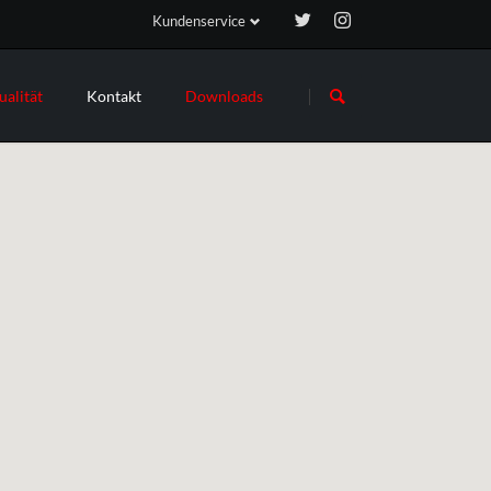
Kundenservice
Navigation
Navigation
überspringen
überspringen
ualität
Kontakt
Downloads
Anfahrt
Impressum
Datenschutz