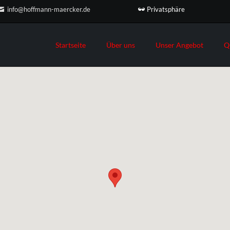
Privatsphäre
info@hoffmann-maercker.de
Startseite
Über uns
Unser Angebot
Q
Suche
Philosophie
Schweißzusätze
Sitemap
Unsere Kunden
Lötzusätze
Neuigkeiten
Gerätetechnik
Termine
Unsere Partner
Cougartron
Fronius
Greggersen
Arbeitsschutz
Finanzierung
Online-Katalog