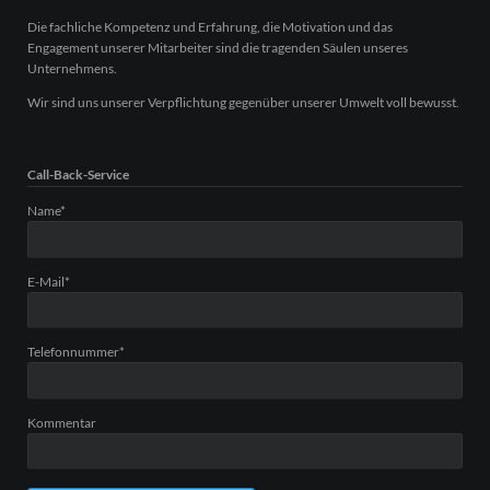
Die fachliche Kompetenz und Erfahrung, die Motivation und das
Engagement unserer Mitarbeiter sind die tragenden Säulen unseres
Unternehmens.
Wir sind uns unserer Verpflichtung gegenüber unserer Umwelt voll bewusst.
Call-Back-Service
Pflichtfeld
Name
*
Pflichtfeld
E-Mail
*
Pflichtfeld
Telefonnummer
*
Kommentar