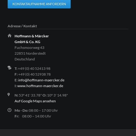
KONTAKTAUFNAHME ANFORDERN
Adresse / Kontakt
Hoffmann & Märcker
GmbH & Co. KG
Fuchsmoorweg 43
22851 Norderstedt
Deutschland
T:
+49 (0) 40 52413 98
F:
+49 (0) 40 52938 78
E:
info@hoffmann-maercker.de
I:
www.hoffmann-maercker.de
N:
53º 41' 33.78"
O:
10º 3' 14.98"
Auf Google Maps ansehen
Mo - Do:
08:00 – 17:00 Uhr
Fr:
08:00 – 14:00 Uhr