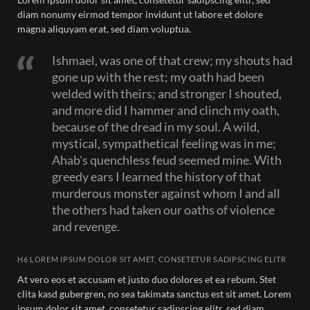
diam nonumy eirmod tempor invidunt ut labore et dolore
magna aliquyam erat, sed diam voluptua.
Ishmael, was one of that crew; my shouts had
gone up with the rest; my oath had been
welded with theirs; and stronger I shouted,
and more did I hammer and clinch my oath,
because of the dread in my soul. A wild,
mystical, sympathetical feeling was in me;
Ahab's quenchless feud seemed mine. With
greedy ears I learned the history of that
murderous monster against whom I and all
the others had taken our oaths of violence
and revenge.
H6 LOREM IPSUM DOLOR SIT AMET, CONSETETUR SADIPSCING ELITR
At vero eos et accusam et justo duo dolores et ea rebum. Stet
clita kasd gubergren, no sea takimata sanctus est sit amet. Lorem
ipsum dolor sit amet, consetetur sadipscing elitr, sed diam