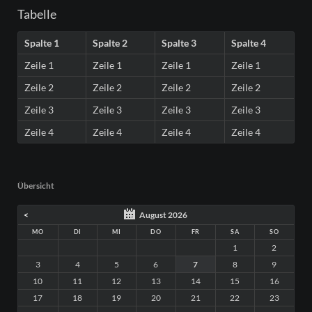
Tabelle
Spalte 1
Spalte 2
Spalte 3
Spalte 4
Zeile 1
Zeile 1
Zeile 1
Zeile 1
Zeile 2
Zeile 2
Zeile 2
Zeile 2
Zeile 3
Zeile 3
Zeile 3
Zeile 3
Zeile 4
Zeile 4
Zeile 4
Zeile 4
Übersicht
<
August 2026
MO
DI
MI
DO
FR
SA
SO
1
2
3
4
5
6
7
8
9
10
11
12
13
14
15
16
17
18
19
20
21
22
23