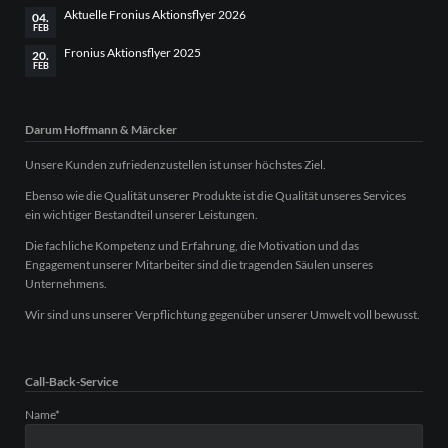
Aktuelle Fronius Aktionsflyer 2026
04.
FEB
Fronius Aktionsflyer 2025
20.
FEB
Darum Hoffmann & Märcker
Unsere Kunden zufriedenzustellen ist unser höchstes Ziel.
Ebenso wie die Qualität unserer Produkte ist die Qualität unseres Services
ein wichtiger Bestandteil unserer Leistungen.
Die fachliche Kompetenz und Erfahrung, die Motivation und das
Engagement unserer Mitarbeiter sind die tragenden Säulen unseres
Unternehmens.
Wir sind uns unserer Verpflichtung gegenüber unserer Umwelt voll bewusst.
Call-Back-Service
Pflichtfeld
Name
*