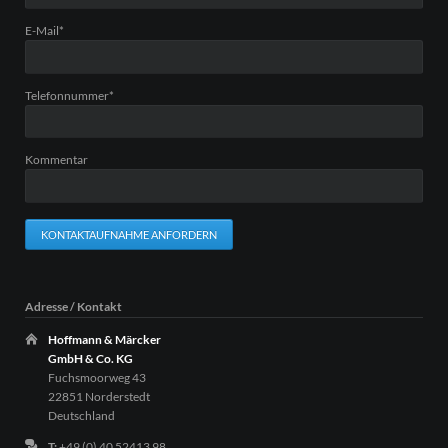
Pflichtfeld
E-Mail
*
Pflichtfeld
Telefonnummer
*
Kommentar
KONTAKTAUFNAHME ANFORDERN
Adresse / Kontakt
Hoffmann & Märcker
GmbH & Co. KG
Fuchsmoorweg 43
22851 Norderstedt
Deutschland
T:
+49 (0) 40 52413 98