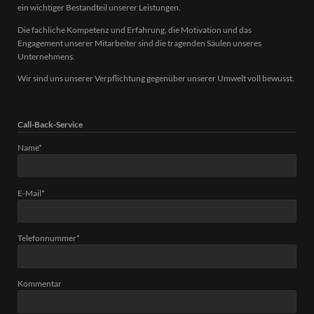
ein wichtiger Bestandteil unserer Leistungen.
Die fachliche Kompetenz und Erfahrung, die Motivation und das
Engagement unserer Mitarbeiter sind die tragenden Säulen unseres
Unternehmens.
Wir sind uns unserer Verpflichtung gegenüber unserer Umwelt voll bewusst.
Call-Back-Service
Pflichtfeld
Name
*
Pflichtfeld
E-Mail
*
Pflichtfeld
Telefonnummer
*
Kommentar