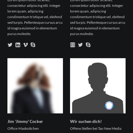
consectetur adipiscing elit. Integer
consectetur adipiscing elit. Integer
lorem quam, adipiscing
lorem quam, adipiscing
condimentum tristique vel, eleifend
condimentum tristique vel, eleifend
sed turpis. Pellentesque cursus arcu
sed turpis. Pellentesque cursus arcu
id magna euismod in elementum
id magna euismod in elementum
purus molestie.
purus molestie.
Jim 'Jimmy' Cocker
Wir suchen dich!
Office-Maskottchen
Offene Stellen bei Tao New Media