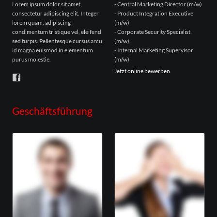
Lorem ipsum dolor sit amet,
- Central Marketing Director (m/w)
consectetur adipiscing elit. Integer
- Product Integration Executive
lorem quam, adipiscing
(m/w)
condimentum tristique vel, eleifend
- Corporate Security Specialist
sed turpis. Pellentesque cursus arcu
(m/w)
id magna euismod in elementum
- Internal Marketing Supervisor
purus molestie.
(m/w)
Jetzt online bewerben
Geschäftsführung