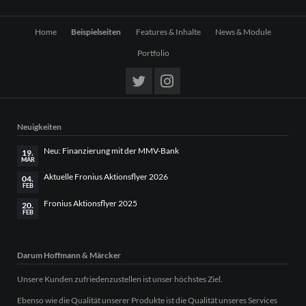
Navigation
Home
Beispielseiten
Features & Inhalte
News & Module
überspringen
Portfolio
Neuigkeiten
Neu: Finanzierung mit der MMV-Bank
19.
MÄR
Aktuelle Fronius Aktionsflyer 2026
04.
FEB
Fronius Aktionsflyer 2025
20.
FEB
Darum Hoffmann & Märcker
Unsere Kunden zufriedenzustellen ist unser höchstes Ziel.
Ebenso wie die Qualität unserer Produkte ist die Qualität unseres Services