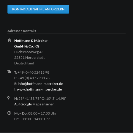
KONTAKTAUFNAHME ANFORDERN
Adresse / Kontakt
Hoffmann & Märcker
GmbH & Co. KG
Fuchsmoorweg 43
22851 Norderstedt
Deutschland
T:
+49 (0) 40 52413 98
F:
+49 (0) 40 52938 78
E:
info@hoffmann-maercker.de
I:
www.hoffmann-maercker.de
N:
53º 41' 33.78"
O:
10º 3' 14.98"
Auf Google Maps ansehen
Mo - Do:
08:00 – 17:00 Uhr
Fr:
08:00 – 14:00 Uhr