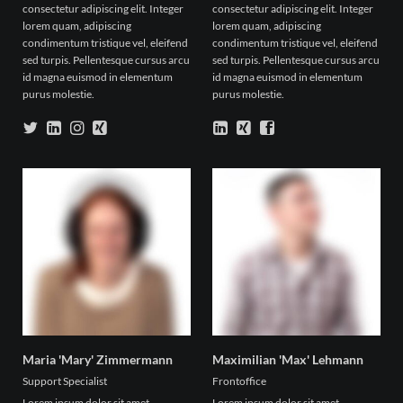
consectetur adipiscing elit. Integer
consectetur adipiscing elit. Integer
lorem quam, adipiscing
lorem quam, adipiscing
condimentum tristique vel, eleifend
condimentum tristique vel, eleifend
sed turpis. Pellentesque cursus arcu
sed turpis. Pellentesque cursus arcu
id magna euismod in elementum
id magna euismod in elementum
purus molestie.
purus molestie.
Maria 'Mary' Zimmermann
Maximilian 'Max' Lehmann
Support Specialist
Frontoffice
Lorem ipsum dolor sit amet,
Lorem ipsum dolor sit amet,