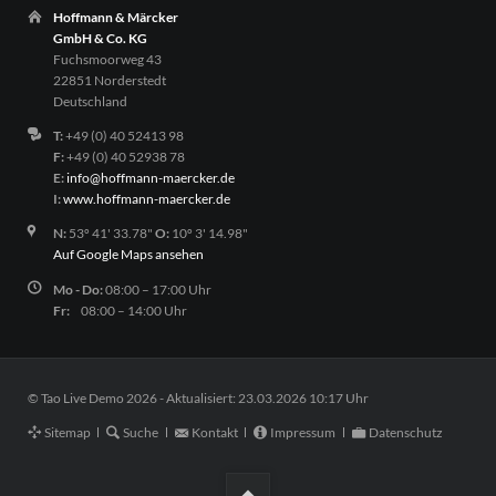
Hoffmann & Märcker
GmbH & Co. KG
Fuchsmoorweg 43
22851 Norderstedt
Deutschland
T:
+49 (0) 40 52413 98
F:
+49 (0) 40 52938 78
E:
info@hoffmann-maercker.de
I:
www.hoffmann-maercker.de
N:
53º 41' 33.78"
O:
10º 3' 14.98"
Auf Google Maps ansehen
Mo - Do:
08:00 – 17:00 Uhr
Fr:
08:00 – 14:00 Uhr
© Tao Live Demo 2026 - Aktualisiert: 23.03.2026 10:17 Uhr
Navigation
Sitemap
Suche
Kontakt
Impressum
Datenschutz
überspringen