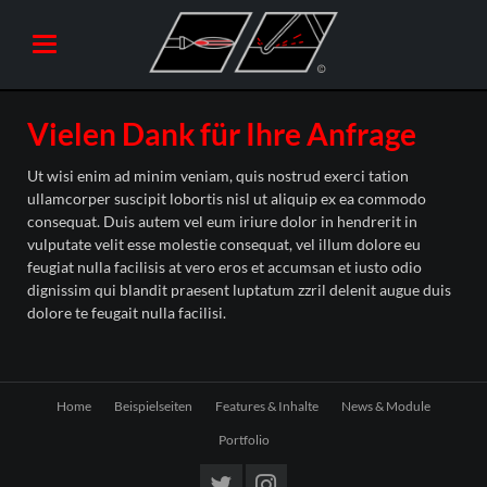
Vielen Dank für Ihre Anfrage
Ut wisi enim ad minim veniam, quis nostrud exerci tation
ullamcorper suscipit lobortis nisl ut aliquip ex ea commodo
consequat. Duis autem vel eum iriure dolor in hendrerit in
vulputate velit esse molestie consequat, vel illum dolore eu
feugiat nulla facilisis at vero eros et accumsan et iusto odio
dignissim qui blandit praesent luptatum zzril delenit augue duis
dolore te feugait nulla facilisi.
Navigation
Home
Beispielseiten
Features & Inhalte
News & Module
überspringen
Portfolio