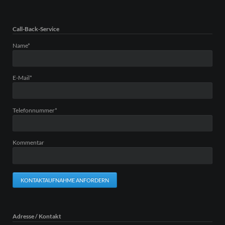
Call-Back-Service
Pflichtfeld
Name
*
Pflichtfeld
E-Mail
*
Pflichtfeld
Telefonnummer
*
Kommentar
KONTAKTAUFNAHME ANFORDERN
Adresse / Kontakt